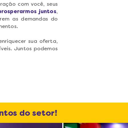
eração com você, seus
prosperarmos juntos
,
perem as demandas do
mentos.
nriquecer sua oferta,
ríveis. Juntos podemos
tos do setor!