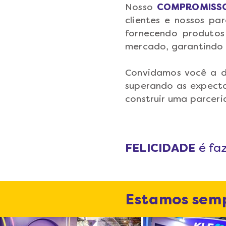
Nosso
COMPROMISSO
clientes e nossos p
fornecendo produto
mercado, garantindo
Convidamos você a de
superando as expecta
construir uma parceri
FELICIDADE
é fa
Estamos semp