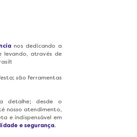
ncia
nos dedicando a
e levando, através de
asil!
festa; são ferramentas
a detalhe; desde o
té nosso atendimento,
ta e indispensável em
lidade e segurança
.