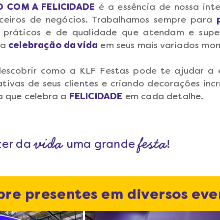
 COM A FELICIDADE
é a essência de nossa int
arceiros de negócios. Trabalhamos sempre para
s práticos e de qualidade que atendam e su
 a
celebração da vida
em seus mais variados mo
scobrir como a KLF Festas pode te ajudar a e
tivas de seus clientes e criando decorações inc
a que celebra a
FELICIDADE
em cada detalhe.
vida
festa
zer da
uma grande
!
re presentes em diversos even