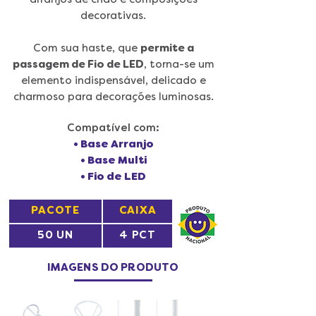
arranjos de chão e composições
decorativas.
Com sua haste, que
permite a
passagem de Fio de LED
, torna-se um
elemento indispensável, delicado e
charmoso para decorações luminosas.
Compatível com:
• Base Arranjo
• Base Multi
• Fio de LED
PACOTE
CAIXA
50 UN
4 PCT
IMAGENS DO PRODUTO