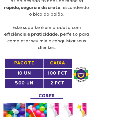
os balões são fixados de maneira
rápida, segura e discreta
, escondendo
o bico do balão.
Este suporte é um produto com
eficiência e praticidade
, perfeito para
completar seu mix e conquistar seus
clientes.
PACOTE
CAIXA
10 UN
100 PCT
500 UN
2 PCT
CORES