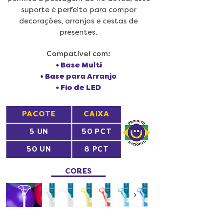
suporte é perfeito para compor
decorações, arranjos e cestas de
presentes.
Compatível com:
• Base Multi
• Base para Arranjo
• Fio de LED
PACOTE
CAIXA
5 UN
50 PCT
50 UN
8 PCT
CORES