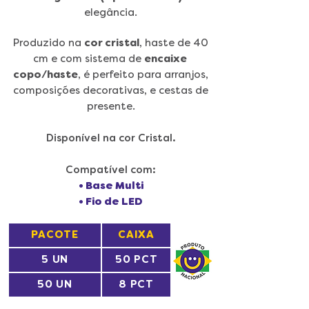
elegância.
Produzido na
cor cristal
, haste de 40
cm e com sistema de
encaixe
copo/haste
, é perfeito para arranjos,
composições decorativas, e cestas de
presente.
Disponível na cor Cristal.
Compatível com:
• Base Multi
• Fio de LED
PACOTE
CAIXA
5 UN
50 PCT
50 UN
8 PCT