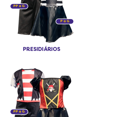
PP a G
P a G
PRESIDIÁRIOS
PP a G