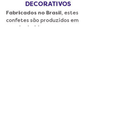
DECORATIVOS
Fabricados no Brasil
, estes
confetes são produzidos em
papel colorido.
Podem ser usados em balões de
látex e bubbles, presentes,
lembrancinhas e composições
decorativas.
EMBALAGEM
CAIXA
PCT 15g
10 PCT.
PCT 1kg
1 PCT