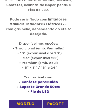
incluindo canetas especiais, adesivos,
Confetes, bolinhas de isopor, penas e
Fios de LED.
Pode ser inflado com
Infladores
Manuais
,
Infladores Elétricos
ou
com gás hélio, dependendo do efeito
desejado.
Disponível nas opções:
• Tradicional (emb. Vermelha)
-
18" (expansível até 20")
- 24" (expansível 28")
• Premium (emb. Azul)
- 8" / 11" / 18" e 24"
Compatível com:
•
Confete para Balão
•
Suporte Grande 50cm
•
Fio de LED
MODELO
PACOTE