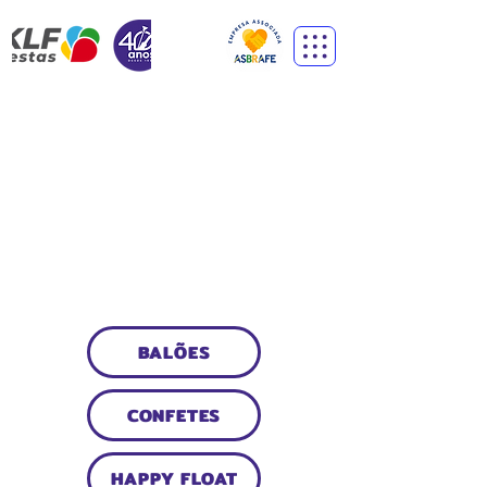
BALÕES,
CONFETES
& LED
BALÕES
CONFETES
HAPPY FLOAT